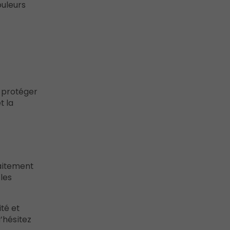
ouleurs
r protéger
t la
raitement
les
té et
’hésitez