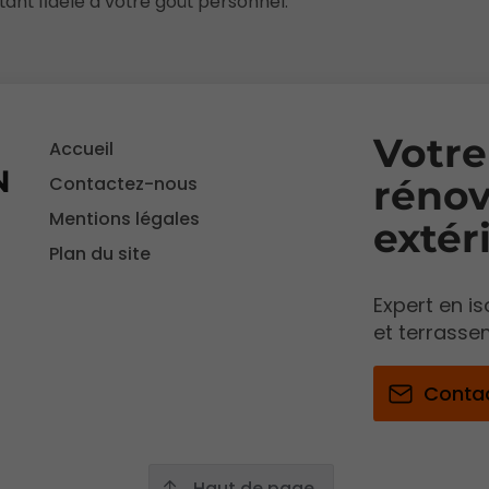
tant fidèle à votre goût personnel.
Votre
Accueil
N
Contactez-nous
rénov
Mentions légales
extér
Plan du site
Expert en i
et terrasse
Conta
Haut de page