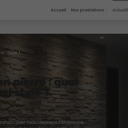
Accueil
Nos prestations
Actuali
Revêtement mural en pierre : quel type choisir pour quel style ?
 pierre : quel
el style ?
 transformer radicalement l’ambiance