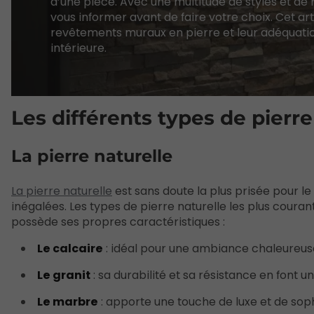
d’une pièce. Avec une multitude de styles et de
vous informer avant de faire votre choix. Cet ar
revêtements muraux en pierre et leur adéquatio
intérieure.
Les différents types de pier
La pierre naturelle
La pierre naturelle
est sans doute la plus prisée pour le
inégalées. Les types de pierre naturelle les plus courant
possède ses propres caractéristiques :
Le calcaire
: idéal pour une ambiance chaleureuse 
Le granit
: sa durabilité et sa résistance en font 
Le marbre
: apporte une touche de luxe et de sophis