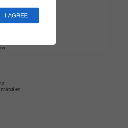
pièce
,
I AGREE
initions
s les
ans
rre
 métal et
s